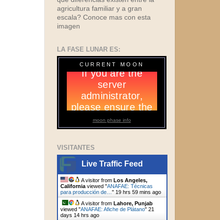
agricultura familiar y a gran
escala? Conoce mas con esta
imagen
LA FASE LUNAR ES:
CURRENT MOON
moon phase info
VISITANTES
Live Traffic Feed
A visitor from
Los Angeles,
California
viewed "
ANAFAE: Técnicas
para producción de…
"
19 hrs 59 mins ago
A visitor from
Lahore, Punjab
viewed "
ANAFAE: Afiche de Plátano
"
21
days 14 hrs ago