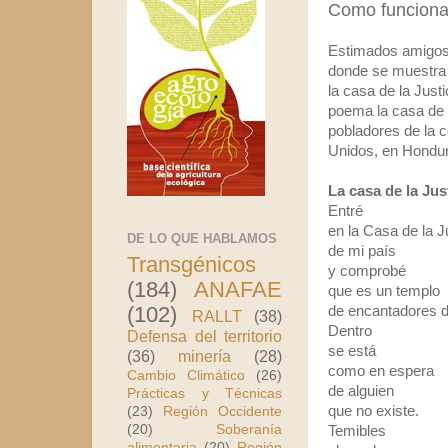
Como funciona l
Estimados amigos
donde se muestra 
la casa de la Just
poema la casa de 
pobladores de la 
Unidos, en Hondura
La casa de la Jus
Entré
en la Casa de la J
DE LO QUE HABLAMOS
de mi país
Transgénicos
y comprobé
(184)
ANAFAE
que es un templo
(102)
de encantadores d
RALLT
(38)
Dentro
Defensa del territorio
se está
(36)
minería
(28)
como en espera
Cambio Climático
(26)
de alguien
Prácticas y Técnicas
que no existe.
(23)
Región Occidente
(20)
Soberanía
Temibles
alimentaria
(20)
Región