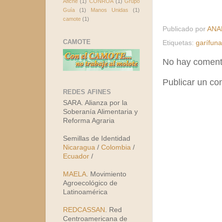
Afiche
(1)
CONROA
(1)
Grupo
Guía
(1)
Manos Unidas
(1)
camote
(1)
Publicado por
ANA
CAMOTE
Etiquetas:
garífun
No hay coment
Publicar un co
REDES AFINES
SARA. Alianza por la
Soberanía Alimentaria y
Reforma Agraria
Semillas de Identidad
Nicaragua
/
Colombia
/
Ecuador
/
MAELA
. Movimiento
Agroecológico de
Latinoamérica
REDCASSAN
. Red
Centroamericana de