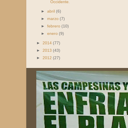
Occidente.
►
abril
(6)
►
marzo
(7)
►
febrero
(10)
►
enero
(9)
►
2014
(77)
►
2013
(43)
►
2012
(27)