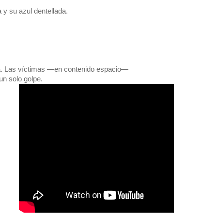
a y su azul dentellada.
a. Las víctimas —en contenido espacio—
un solo golpe.