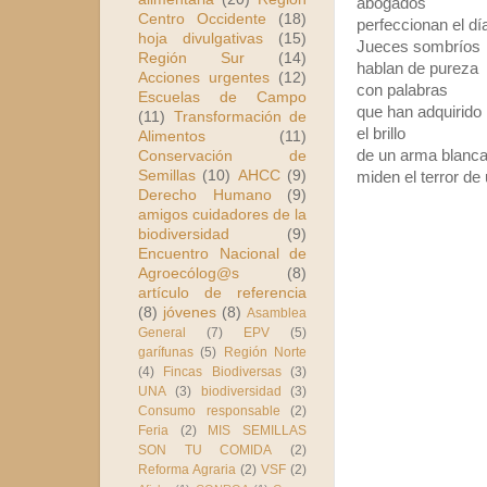
abogados
Centro Occidente
(18)
perfeccionan el dí
hoja divulgativas
(15)
Jueces sombríos
Región Sur
(14)
hablan de pureza
Acciones urgentes
(12)
con palabras
Escuelas de Campo
que han adquirido
(11)
Transformación de
el brillo
Alimentos
(11)
de un arma blanc
Conservación de
Semillas
(10)
AHCC
(9)
miden el terror de 
Derecho Humano
(9)
amigos cuidadores de la
biodiversidad
(9)
Encuentro Nacional de
Agroecólog@s
(8)
artículo de referencia
(8)
jóvenes
(8)
Asamblea
General
(7)
EPV
(5)
garífunas
(5)
Región Norte
(4)
Fincas Biodiversas
(3)
UNA
(3)
biodiversidad
(3)
Consumo responsable
(2)
Feria
(2)
MIS SEMILLAS
SON TU COMIDA
(2)
Reforma Agraria
(2)
VSF
(2)