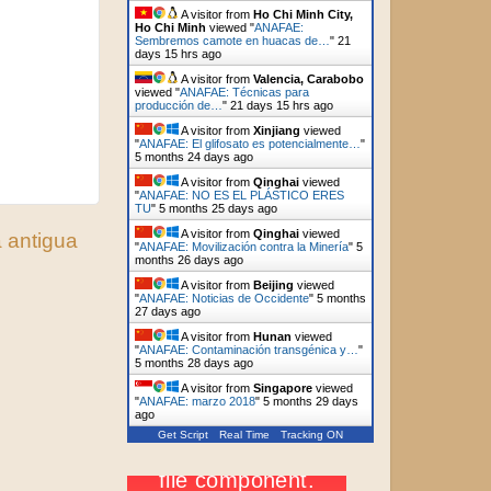
A visitor from
Ho Chi Minh City,
Ho Chi Minh
viewed "
ANAFAE:
Sembremos camote en huacas de…
"
21
days 15 hrs ago
A visitor from
Valencia, Carabobo
viewed "
ANAFAE: Técnicas para
producción de…
"
21 days 15 hrs ago
A visitor from
Xinjiang
viewed
"
ANAFAE: El glifosato es potencialmente…
"
5 months 24 days ago
A visitor from
Qinghai
viewed
"
ANAFAE: NO ES EL PLÁSTICO ERES
TU
"
5 months 25 days ago
A visitor from
Qinghai
viewed
 antigua
"
ANAFAE: Movilización contra la Minería
"
5
months 26 days ago
A visitor from
Beijing
viewed
"
ANAFAE: Noticias de Occidente
"
5 months
27 days ago
A visitor from
Hunan
viewed
"
ANAFAE: Contaminación transgénica y…
"
5 months 28 days ago
A visitor from
Singapore
viewed
"
ANAFAE: marzo 2018
"
5 months 29 days
ago
Get Script
Real Time
Tracking ON