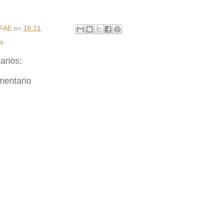
FAE
en
16:21
as
arios:
mentario